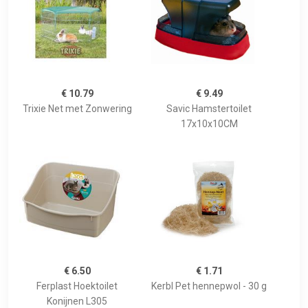
€ 10.79
€ 9.49
Trixie Net met Zonwering
Savic Hamstertoilet
17x10x10CM
€ 6.50
€ 1.71
Ferplast Hoektoilet
Kerbl Pet hennepwol - 30 g
Konijnen L305