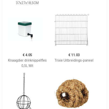
37x27x18,5CM
€ 4.05
€ 11.03
Knaagdier drinknippelfles
Trixie Uitbreidings-paneel
0,5L Wit