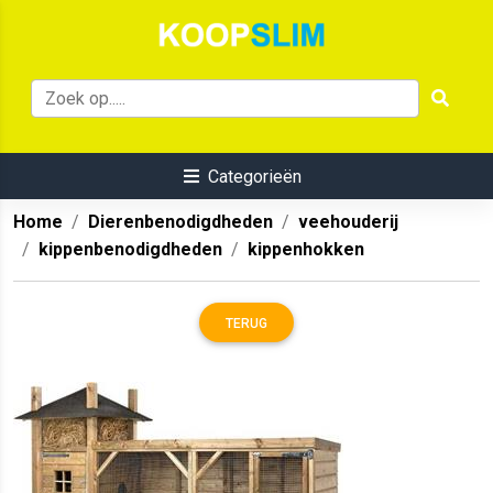
Categorieën
Home
Dierenbenodigdheden
veehouderij
kippenbenodigdheden
kippenhokken
TERUG