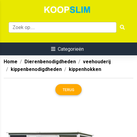
Categorieën
Home
Dierenbenodigdheden
veehouderij
kippenbenodigdheden
kippenhokken
TERUG