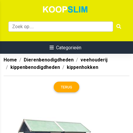
Categorieën
Home
Dierenbenodigdheden
veehouderij
kippenbenodigdheden
kippenhokken
TERUG