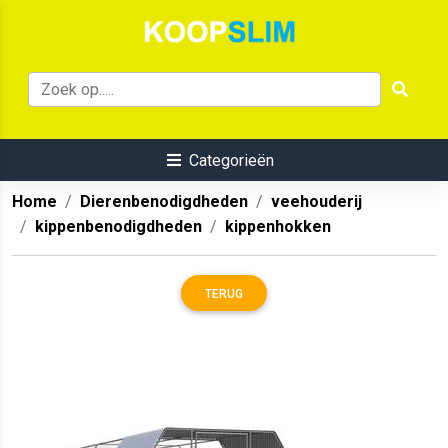
Categorieën
Home
Dierenbenodigdheden
veehouderij
kippenbenodigdheden
kippenhokken
TERUG