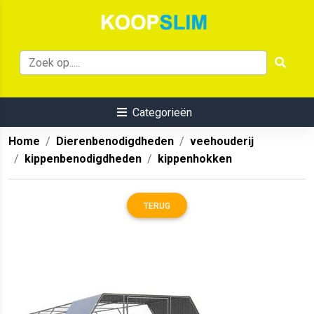
Categorieën
Home
Dierenbenodigdheden
veehouderij
kippenbenodigdheden
kippenhokken
TERUG