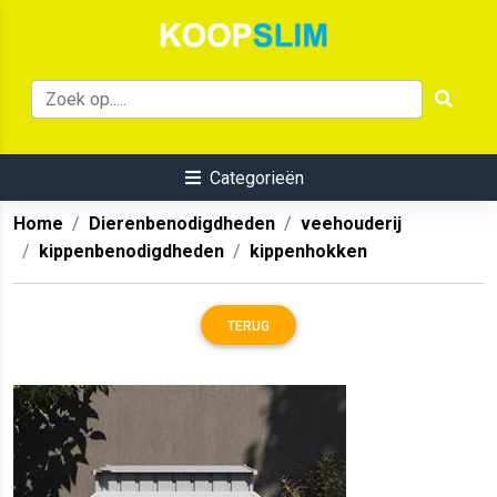
Categorieën
Home
Dierenbenodigdheden
veehouderij
kippenbenodigdheden
kippenhokken
TERUG