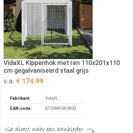
VidaXL Kippenhok met ren 110x201x110
cm gegalvaniseerd staal grijs
v.a.
€ 174.99
Fabrikant:
VidaXL
EAN-code:
8720845903893