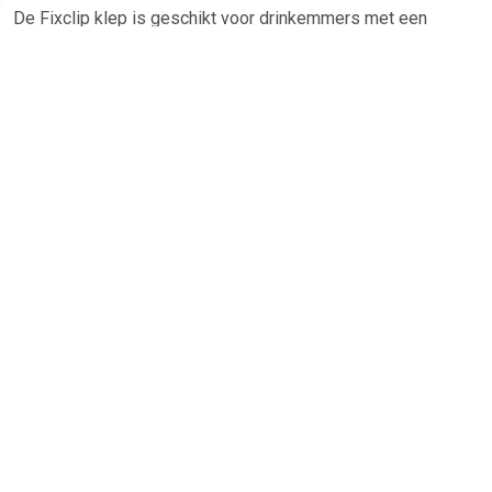
De Fixclip klep is geschikt voor drinkemmers met een
opening van 36-38mm. Dit product is te gebruiken samen
gebruiken met de Fixclip kalverspenen vital (artikel 120197).
Verpakt per 5 stuks Â Merk Kerbl Â Samenvattend Voor
drinkemmers met een opening van 36-38mm 5 stuks Te
gebruiken met Â de Vital-spenen (artikel 120197)Â Â De
fixclip klep voor het samen gebruiken met de Â de Vital-
spenen (artikel 120197)Â
TERUG
Algemeen
Koopadvies, FAQ over?