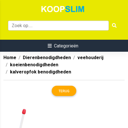
Categorieën
Home
Dierenbenodigdheden
veehouderij
koeienbenodigdheden
kalveropfok benodigdheden
TERUG