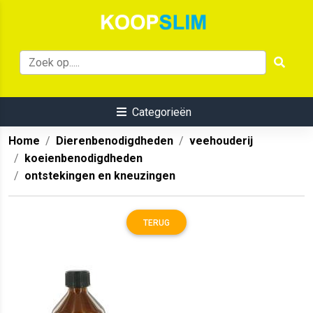
Categorieën
Home
Dierenbenodigdheden
veehouderij
koeienbenodigdheden
ontstekingen en kneuzingen
TERUG