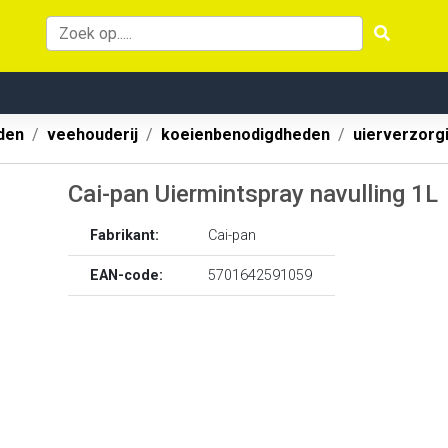
den
veehouderij
koeienbenodigdheden
uierverzorgi
Cai-pan Uiermintspray navulling 1L
Fabrikant:
Cai-pan
EAN-code:
5701642591059