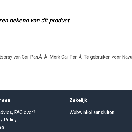
jzen bekend van dit product.
mintspray van Cai-Pan.Â Â Merk Cai-Pan Â Te gebruiken voor Navu
meen
Zakelijk
dvies, FAQ over?
Webwinkel aansluiten
y Policy
es