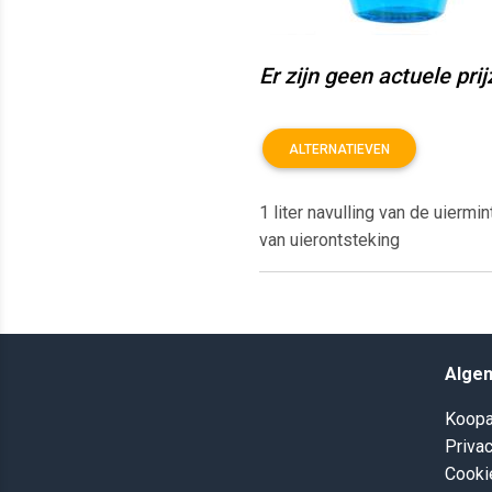
Er zijn geen actuele pri
ALTERNATIEVEN
1 liter navulling van de uier
van uierontsteking
Alge
Koopa
Privac
Cooki