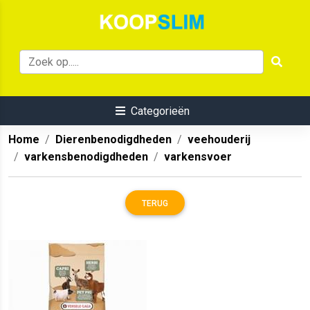
Categorieën
Home
Dierenbenodigdheden
veehouderij
varkensbenodigdheden
varkensvoer
TERUG