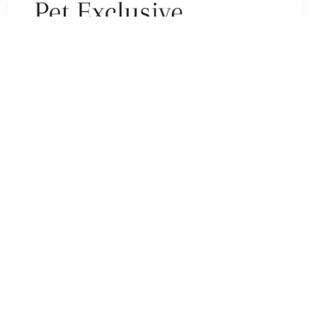
€ 96.58
Verzenden: € 0.00
Voorradig.
De kunststof hooi voederbak die stalverveling bij uw paard
tegen gaat. De bak heeft een inhoud van 200 liter, dat
overeen komt met ongeveer 8 tot 14 kilo strovoer,
afhankelijk van hoe het geperst is.Ideaal om in een hoek te
plaatsen, waardoor het maar weinig ruimte inneemt. Met
deze bak zal geen hooi verloren gaan. De vorm en de
plaatsing van deze voederbak houden rekening met de
natuurlijke eetpositie van een paard. Stof enzo. zal via de
brede gaten aan de onderkant verdwijnen waardoor een
paard minder last zal hebben van zijn luchtwegen. De bak
met UV-bescherming wordt geplaatst met behulp van de 4