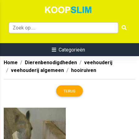
Categorieën
Home
Dierenbenodigdheden
veehouderij
veehouderij algemeen
hooiruiven
TERUG