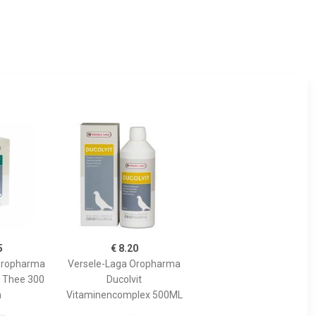
5
€ 8.20
Oropharma
Versele-Laga Oropharma
 Thee 300
Ducolvit
m
Vitaminencomplex 500ML