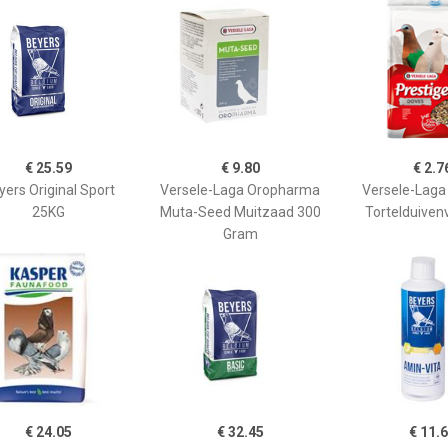
€ 25.59
€ 9.80
€ 2.7
yers Original Sport
Versele-Laga Oropharma
Versele-Laga
25KG
Muta-Seed Muitzaad 300
Tortelduiven
Gram
€ 24.05
€ 32.45
€ 11.