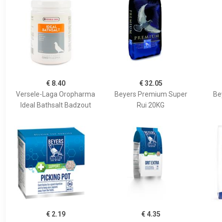
€ 8.40
€ 32.05
Versele-Laga Oropharma
Beyers Premium Super
Be
Ideal Bathsalt Badzout
Rui 20KG
€ 2.19
€ 4.35