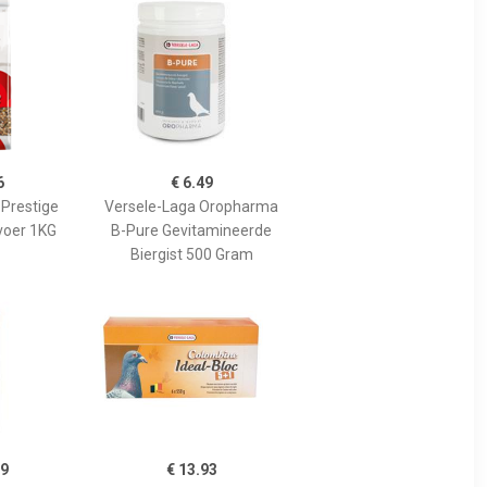
6
€ 6.49
 Prestige
Versele-Laga Oropharma
voer 1KG
B-Pure Gevitamineerde
Biergist 500 Gram
69
€ 13.93