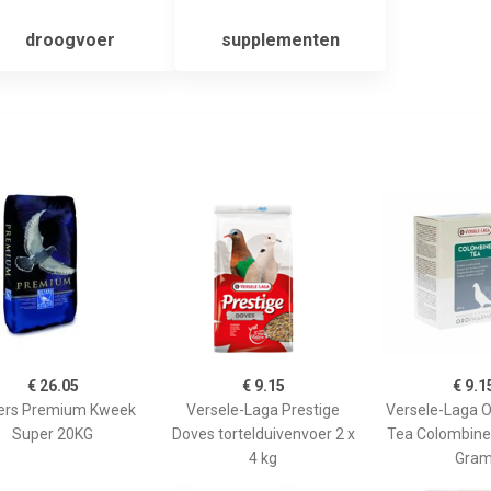
droogvoer
supplementen
€ 26.05
€ 9.15
€ 9.1
ers Premium Kweek
Versele-Laga Prestige
Versele-Laga 
Super 20KG
Doves tortelduivenvoer 2 x
Tea Colombine
4 kg
Gra