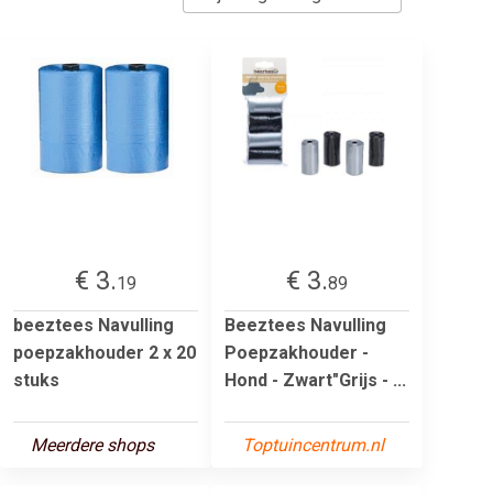
€ 3.
€ 3.
19
89
beeztees Navulling
Beeztees Navulling
poepzakhouder 2 x 20
Poepzakhouder -
stuks
Hond - Zwart"Grijs - ...
Meerdere shops
Toptuincentrum.nl