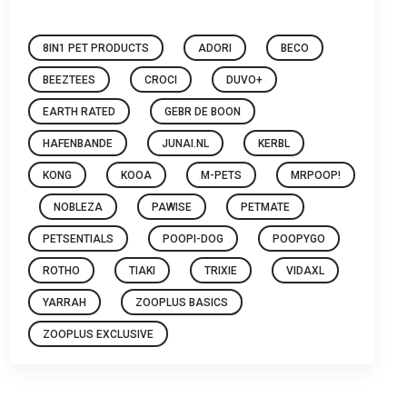
8IN1 PET PRODUCTS
ADORI
BECO
BEEZTEES
CROCI
DUVO+
EARTH RATED
GEBR DE BOON
HAFENBANDE
JUNAI.NL
KERBL
KONG
KOOA
M-PETS
MRPOOP!
NOBLEZA
PAWISE
PETMATE
PETSENTIALS
POOPI-DOG
POOPYGO
ROTHO
TIAKI
TRIXIE
VIDAXL
YARRAH
ZOOPLUS BASICS
ZOOPLUS EXCLUSIVE