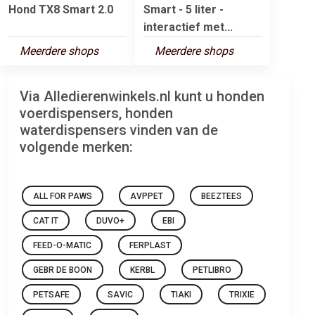
Hond TX8 Smart 2.0
Smart - 5 liter -
interactief met...
Meerdere shops
Meerdere shops
Via Alledierenwinkels.nl kunt u honden
voerdispensers, honden
waterdispensers vinden van de
volgende merken:
ALL FOR PAWS
AVPPET
BEEZTEES
CAT IT
DUVO+
EBI
FEED-O-MATIC
FERPLAST
GEBR DE BOON
KERBL
PETLIBRO
PETSAFE
SAVIC
TIAKI
TRIXIE