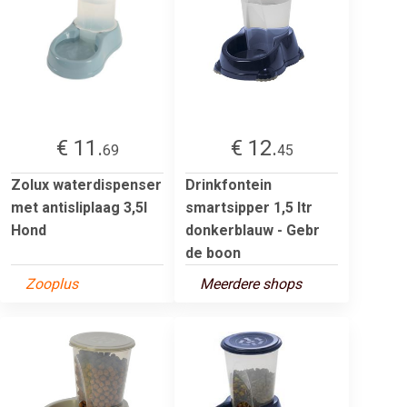
€ 11.
€ 12.
69
45
Zolux waterdispenser
Drinkfontein
met antisliplaag 3,5l
smartsipper 1,5 ltr
Hond
donkerblauw - Gebr
de boon
Zooplus
Meerdere shops