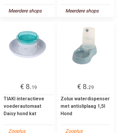
Meerdere shops
Meerdere shops
€ 8.
€ 8.
19
29
TIAKI interactieve
Zolux waterdispenser
voederautomaat
met antisliplaag 1,5l
Daisy hond kat
Hond
Zooplus
Zooplus