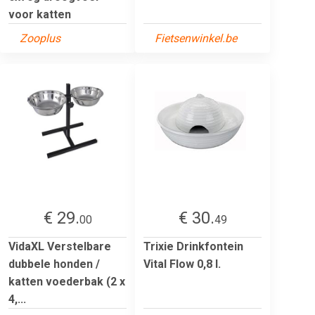
voor katten
Zooplus
Fietsenwinkel.be
€ 29.
€ 30.
00
49
VidaXL Verstelbare
Trixie Drinkfontein
dubbele honden /
Vital Flow 0,8 l.
katten voederbak (2 x
4,...