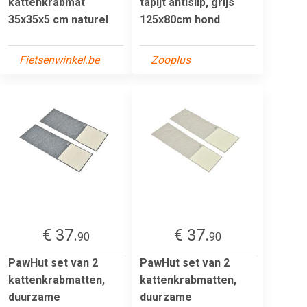
kattenkrabmat
tapijt antislip, grijs
35x35x5 cm naturel
125x80cm hond
Fietsenwinkel.be
Zooplus
€ 37.
€ 37.
90
90
PawHut set van 2
PawHut set van 2
kattenkrabmatten,
kattenkrabmatten,
duurzame
duurzame