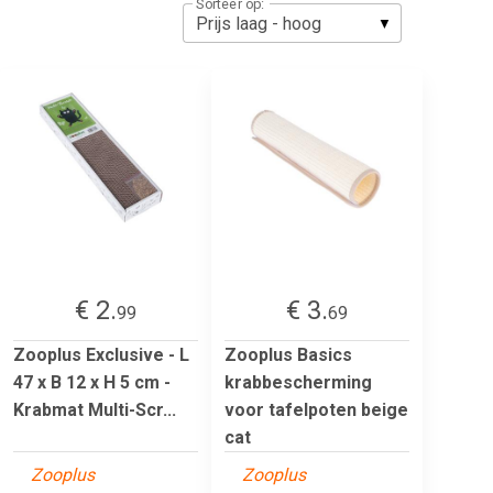
Sorteer op:
€ 2.
€ 3.
99
69
Zooplus Exclusive - L
Zooplus Basics
47 x B 12 x H 5 cm -
krabbescherming
Krabmat Multi-Scr...
voor tafelpoten beige
cat
Zooplus
Zooplus