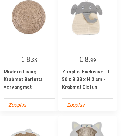
€ 8.
€ 8.
29
99
Modern Living
Zooplus Exclusive - L
Krabmat Barletta
50 x B 38 x H 2 cm -
vervangmat
Krabmat Elefun
Zooplus
Zooplus