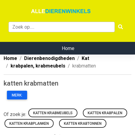
Home
Home
Dierenbenodigdheden
Kat
krabpalen, krabmeubels
krabmatten
katten krabmatten
MERK:
KATTEN KRABMEUBELS
KATTEN KRABPALEN
Of zoek je:
KATTEN KRABPLANKEN
KATTEN KRABTONNEN