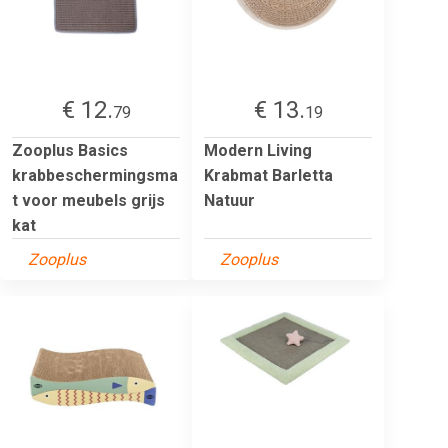
€ 12.
€ 13.
79
19
Zooplus Basics
Modern Living
krabbeschermingsma
Krabmat Barletta
t voor meubels grijs
Natuur
kat
Zooplus
Zooplus