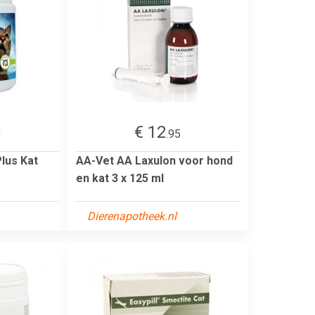
€ 12
0
.95
Plus Kat
AA-Vet AA Laxulon voor hond
en kat 3 x 125 ml
Dierenapotheek.nl