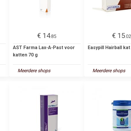
€ 14
€ 15
.85
.0
AST Farma Lax-A-Past voor
Easypill Hairball kat
katten 70 g
Meerdere shops
Meerdere shops