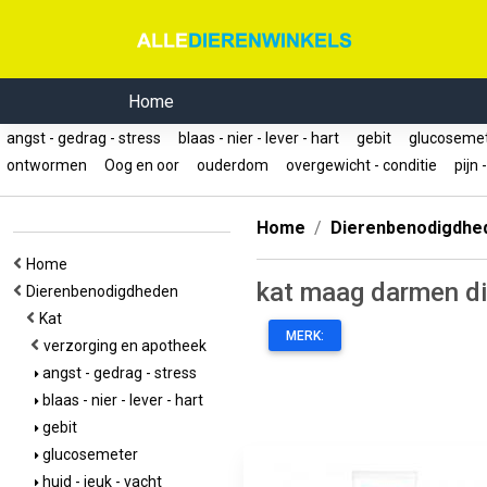
Home
angst - gedrag - stress
blaas - nier - lever - hart
gebit
glucoseme
ontwormen
Oog en oor
ouderdom
overgewicht - conditie
pijn 
Home
Dierenbenodigdhe
Home
kat maag darmen di
Dierenbenodigdheden
Kat
MERK:
verzorging en apotheek
angst - gedrag - stress
blaas - nier - lever - hart
gebit
glucosemeter
huid - jeuk - vacht