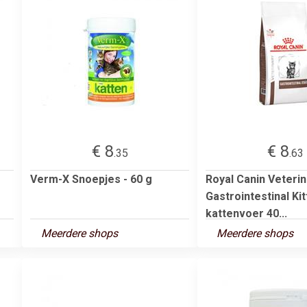
€ 8
€ 8
.35
.63
Verm-X Snoepjes - 60 g
Royal Canin Veterin
Gastrointestinal Ki
kattenvoer 40...
Meerdere shops
Meerdere shops