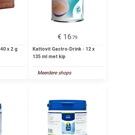
€ 16
2
.79
 40 x 2 g
Kattovit Gastro-Drink - 12 x
135 ml met kip
Meerdere shops