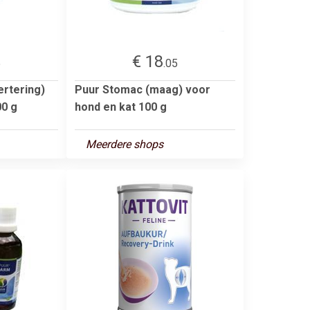
€ 18
5
.05
ertering)
Puur Stomac (maag) voor
00 g
hond en kat 100 g
Meerdere shops