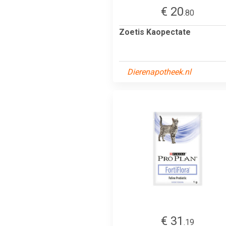
€ 20
.80
Zoetis Kaopectate
Dierenapotheek.nl
€ 31
.19