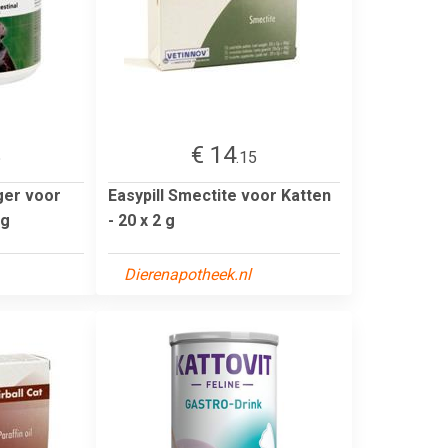
€ 14
5
.15
ger voor
Easypill Smectite voor Katten
 g
- 20 x 2 g
Dierenapotheek.nl