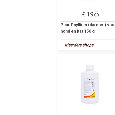
€ 19
.00
Puur Psyllium (darmen) voo
hond en kat 150 g
Meerdere shops