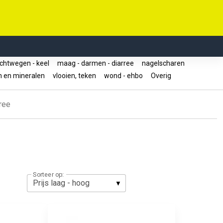
chtwegen - keel
maag - darmen - diarree
nagelscharen
n en mineralen
vlooien, teken
wond - ehbo
Overig
ree
Sorteer op: