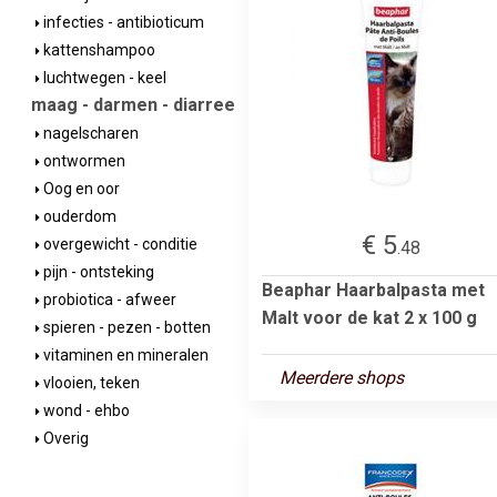
infecties - antibioticum
kattenshampoo
luchtwegen - keel
maag - darmen - diarree
nagelscharen
ontwormen
Oog en oor
ouderdom
€ 5
overgewicht - conditie
.48
pijn - ontsteking
Beaphar Haarbalpasta met
probiotica - afweer
Malt voor de kat 2 x 100 g
spieren - pezen - botten
vitaminen en mineralen
Meerdere shops
vlooien, teken
wond - ehbo
Overig