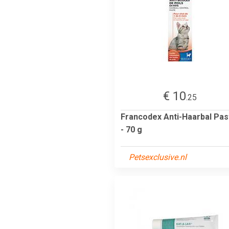
€ 10
.25
Francodex Anti-Haarbal Pas
- 70 g
Petsexclusive.nl