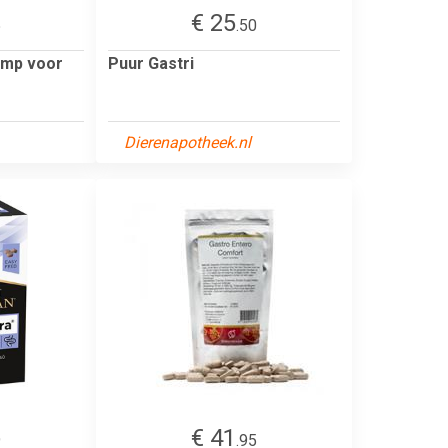
€ 25
5
.50
omp voor
Puur Gastri
Dierenapotheek.nl
€ 41
9
.95