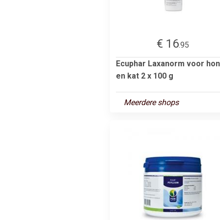
€ 16
.95
Ecuphar Laxanorm voor ho
en kat 2 x 100 g
Meerdere shops