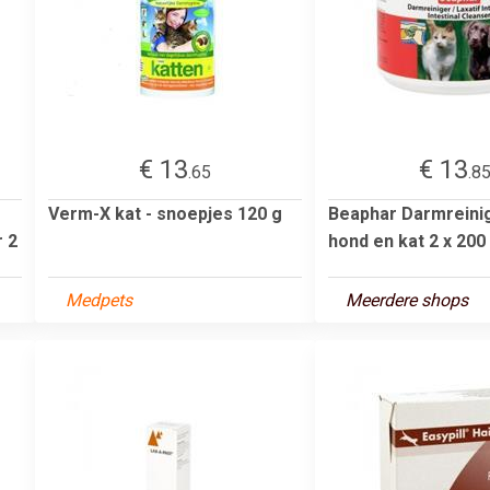
€ 13
€ 13
.65
.8
Verm-X kat - snoepjes 120 g
Beaphar Darmreini
r 2
hond en kat 2 x 200
Medpets
Meerdere shops