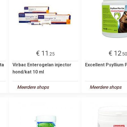
€ 11
€ 12
.25
.5
ta
Virbac Enterogelan injector
Excellent Psyllium 
hond/kat 10 ml
Meerdere shops
Meerdere shops