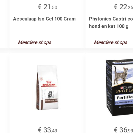
€ 21
€ 22
.50
.2
Aesculaap Iso Gel 100 Gram
Phytonics Gastri c
hond en kat 100 g
Meerdere shops
Meerdere shops
€ 33
€ 36
.49
.9