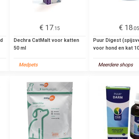
€ 17
€ 18
.15
.0
nd
Dechra CatMalt voor katten
Puur Digest (spijsv
50 ml
voor hond en kat 1
Medpets
Meerdere shops