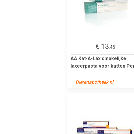
€ 13
.45
AA Kat-A-Lax smakelijke
laxeerpasta voor katten Pe
Dierenapotheek.nl