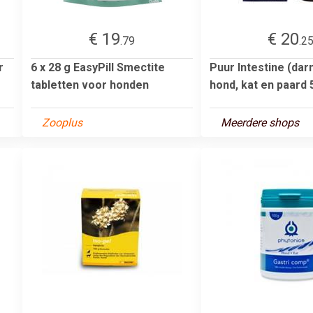
€ 19
€ 20
.79
.2
r
6 x 28 g EasyPill Smectite
Puur Intestine (da
tabletten voor honden
hond, kat en paard 
Zooplus
Meerdere shops