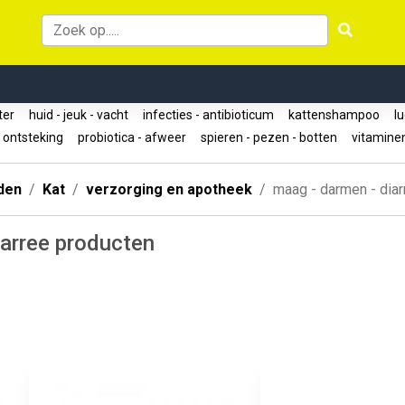
ter
huid - jeuk - vacht
infecties - antibioticum
kattenshampoo
lu
- ontsteking
probiotica - afweer
spieren - pezen - botten
vitamine
den
Kat
verzorging en apotheek
maag - darmen - diar
arree producten