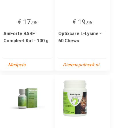
€ 17.
€ 19.
95
95
AniForte BARF
Optixcare L-Lysine -
Compleet Kat - 100 g
60 Chews
Medpets
Dierenapotheek.nl