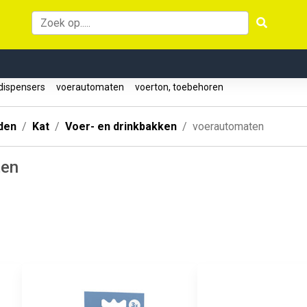
dispensers
voerautomaten
voerton, toebehoren
den
Kat
Voer- en drinkbakken
voerautomaten
ten