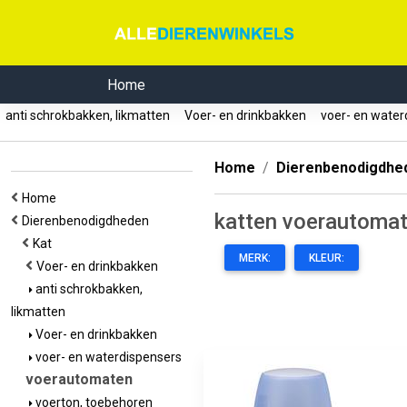
Home
anti schrokbakken, likmatten
Voer- en drinkbakken
voer- en water
Home
Dierenbenodigdhe
Home
katten voerautoma
Dierenbenodigdheden
Kat
MERK:
KLEUR:
Voer- en drinkbakken
anti schrokbakken,
likmatten
Voer- en drinkbakken
voer- en waterdispensers
voerautomaten
voerton, toebehoren