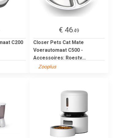
€ 46
9
.49
maat C200
Closer Pets Cat Mate
Voerautomaat C500 -
Accessoires: Roestv...
Zooplus