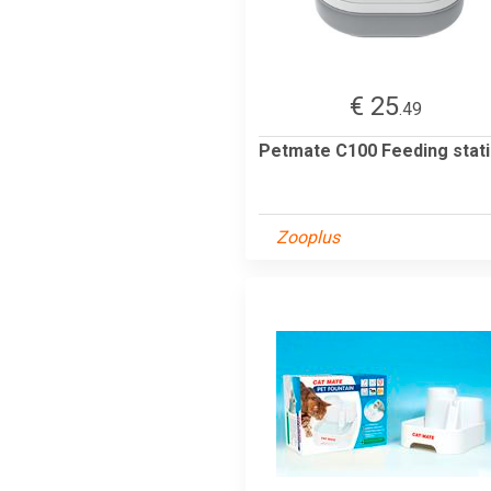
€ 25
.49
Petmate C100 Feeding stat
Zooplus