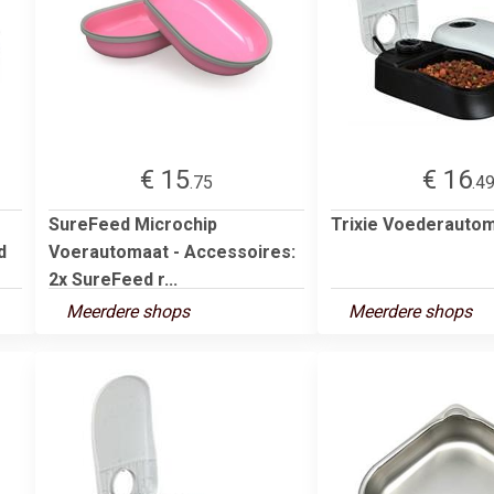
€ 15
€ 16
.75
.4
SureFeed Microchip
Trixie Voederauto
d
Voerautomaat - Accessoires:
2x SureFeed r...
Meerdere shops
Meerdere shops