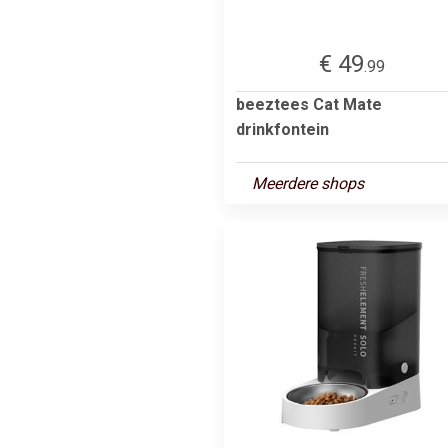
€ 49
.99
beeztees Cat Mate
drinkfontein
Meerdere shops