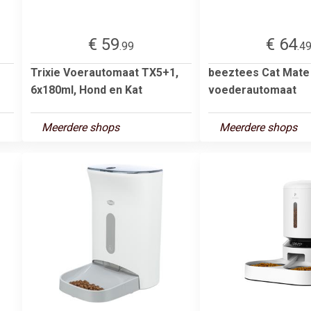
€ 59
€ 64
.99
.4
Trixie Voerautomaat TX5+1,
beeztees Cat Mate
6x180ml, Hond en Kat
voederautomaat
Meerdere shops
Meerdere shops