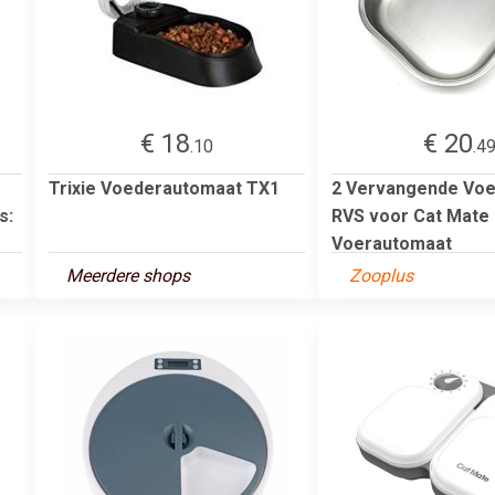
€ 18
€ 20
.10
.4
Trixie Voederautomaat TX1
2 Vervangende Vo
s:
RVS voor Cat Mate
Voerautomaat
Meerdere shops
Zooplus