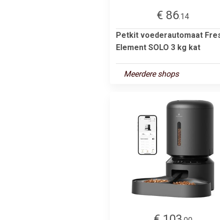
€ 86
.14
Petkit voederautomaat Fre
Element SOLO 3 kg kat
Meerdere shops
€ 103