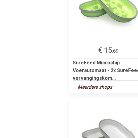
€ 15
.69
SureFeed Microchip
Voerautomaat - 2x SureFee
vervangingskom...
Meerdere shops