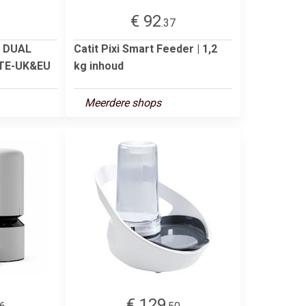
€ 92
5
.37
Y DUAL
Catit Pixi Smart Feeder | 1,2
TE-UK&EU
kg inhoud
Meerdere shops
€ 129