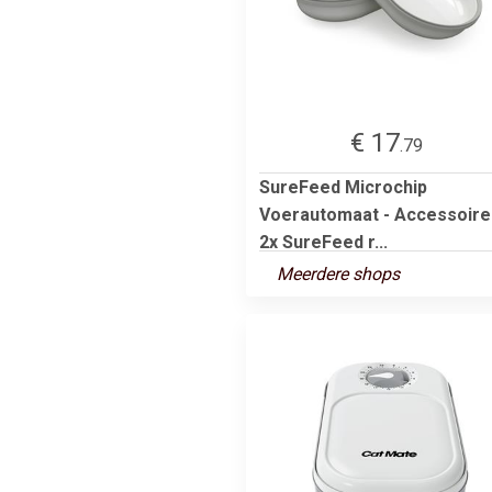
€ 17
.79
SureFeed Microchip
Voerautomaat - Accessoire
2x SureFeed r...
Meerdere shops