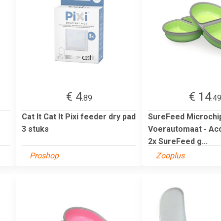
€ 4
€ 14
.89
.4
Cat It Cat It Pixi feeder dry pad
SureFeed Microchi
3 stuks
Voerautomaat - Ac
2x SureFeed g...
Proshop
Zooplus