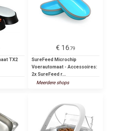
€ 16
9
.79
maat TX2
SureFeed Microchip
Voerautomaat - Accessoires:
2x SureFeed r...
Meerdere shops