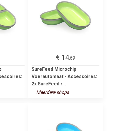
€ 14
9
.69
p
SureFeed Microchip
cessoires:
Voerautomaat - Accessoires:
2x SureFeed r...
Meerdere shops