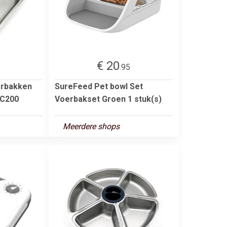
€ 20
9
.95
erbakken
SureFeed Pet bowl Set
 C200
Voerbakset Groen 1 stuk(s)
Meerdere shops