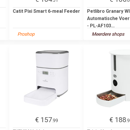
.51
.
Catit Pixi Smart 6-meal Feeder
Petlibro Granary WI
Automatische Voer
- PL-AF103...
Proshop
Meerdere shops
€ 157
€ 188
.99
.