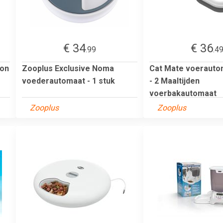
€ 34
€ 36
.99
.4
ion
Zooplus Exclusive Noma
Cat Mate voerauto
voederautomaat - 1 stuk
- 2 Maaltijden
voerbakautomaat
Zooplus
Zooplus