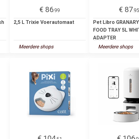
€ 86
€ 87
.99
.9
sh
2,5 L Trixie Voerautomaat
Pet Libro GRANAR
FOOD TRAY 5L WHI
ADAPTER
Meerdere shops
Meerdere shops
€ 104
€ 106