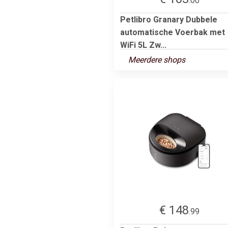
.00
Petlibro Granary Dubbele
automatische Voerbak met
WiFi 5L Zw...
Meerdere shops
€ 148
.99