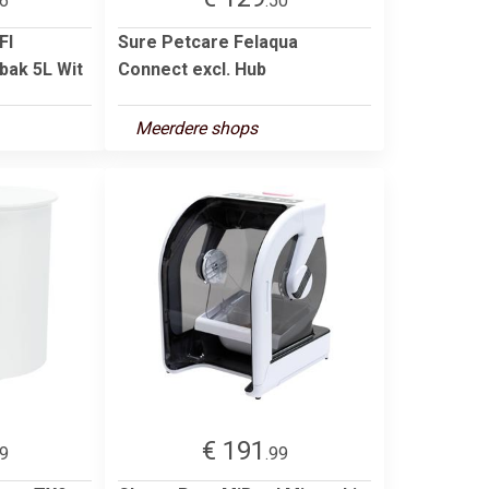
06
.50
FI
Sure Petcare Felaqua
bak 5L Wit
Connect excl. Hub
Meerdere shops
€ 191
99
.99