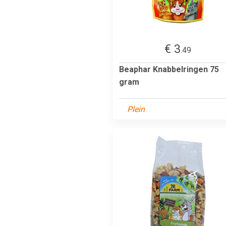
€ 3
.49
Beaphar Knabbelringen 75
gram
Plein