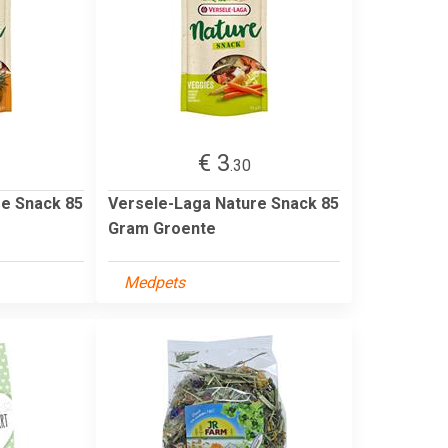
€ 3
.30
re Snack 85
Versele-Laga Nature Snack 85
Gram Groente
Medpets