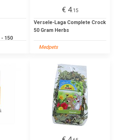
€ 4
.15
Versele-Laga Complete Crock
50 Gram Herbs
 - 150
Medpets
€ 4