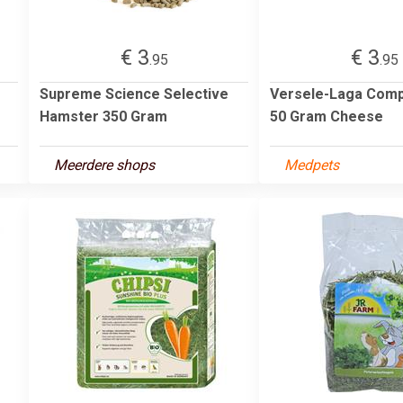
€ 3
€ 3
.95
.95
Supreme Science Selective
Versele-Laga Comp
Hamster 350 Gram
50 Gram Cheese
Meerdere shops
Medpets