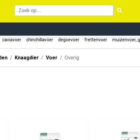
caviavoer
chinchillavoer
degoevoer
frettenvoer
muizenvoer, g
den
Knaagdier
Voer
Overig