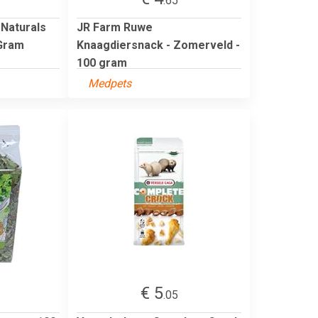
.65
Naturals
JR Farm Ruwe
Gram
Knaagdiersnack - Zomerveld -
100 gram
Medpets
€ 5
.05