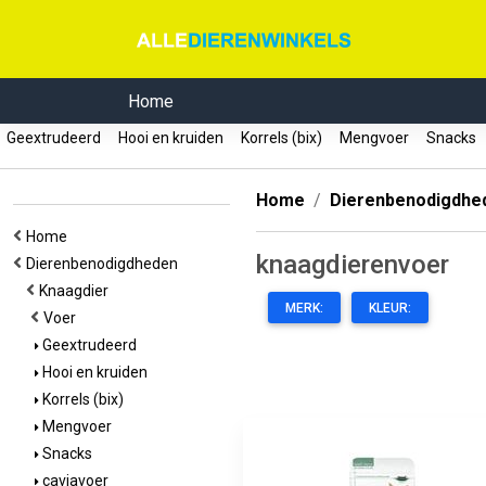
Home
Geextrudeerd
Hooi en kruiden
Korrels (bix)
Mengvoer
Snacks
Home
Dierenbenodigdhe
Home
knaagdierenvoer
Dierenbenodigdheden
Knaagdier
MERK:
KLEUR:
Voer
Geextrudeerd
Hooi en kruiden
Korrels (bix)
Mengvoer
Snacks
caviavoer