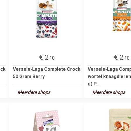
€ 2
€ 2
.10
.10
ock
Versele-Laga Complete Crock
Versele-Laga Comp
50 Gram Berry
wortel knaagdieren
g) P...
Meerdere shops
Meerdere shops