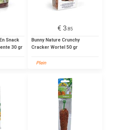
€ 3
.85
 En Snack
Bunny Nature Crunchy
ente 30 gr
Cracker Wortel 50 gr
Plein