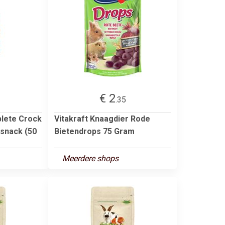
€ 2
.35
lete Crock
Vitakraft Knaagdier Rode
snack (50
Bietendrops 75 Gram
Meerdere shops