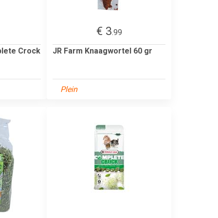
€ 3
.99
lete Crock
JR Farm Knaagwortel 60 gr
Plein