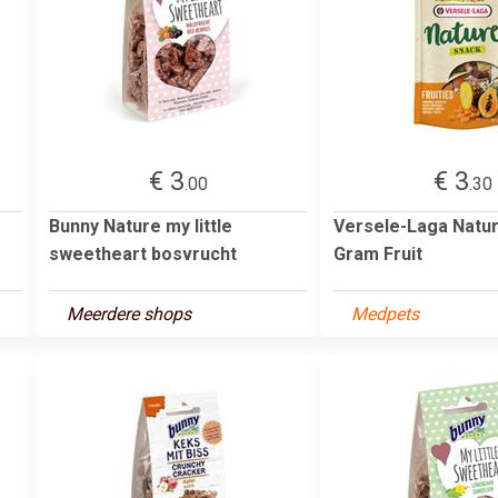
€ 3
€ 3
.00
.30
Bunny Nature my little
Versele-Laga Natu
sweetheart bosvrucht
Gram Fruit
Meerdere shops
Medpets