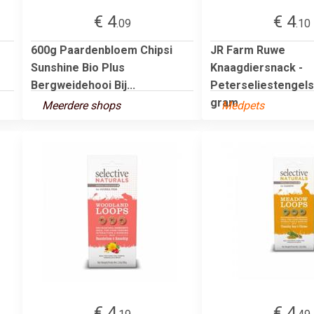
€ 4
€ 4
.09
.10
s
600g Paardenbloem Chipsi
JR Farm Ruwe
Sunshine Bio Plus
Knaagdiersnack -
Bergweidehooi Bij...
Peterseliestengels
gram
Meerdere shops
Medpets
€ 4
€ 4