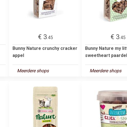
€ 3
€ 3
.45
.45
Bunny Nature crunchy cracker
Bunny Nature my lit
appel
sweetheart paard
Meerdere shops
Meerdere shops