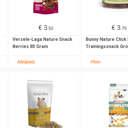
€ 3
€ 3
.50
.79
Versele-Laga Nature Snack
Bunny Nature Click
Berries 85 Gram
Trainingssnack Gro
Medpets
Plein