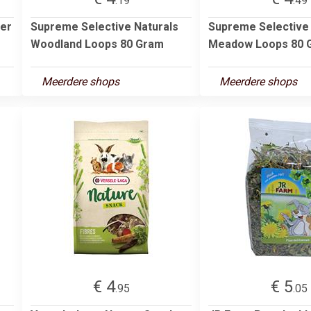
.19
.49
ker
Supreme Selective Naturals
Supreme Selective 
Woodland Loops 80 Gram
Meadow Loops 80 
Meerdere shops
Meerdere shops
€ 4
€ 5
.95
.05