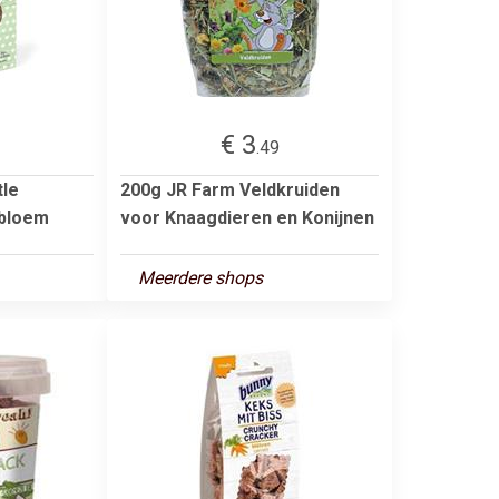
€ 3
.49
tle
200g JR Farm Veldkruiden
ebloem
voor Knaagdieren en Konijnen
Meerdere shops