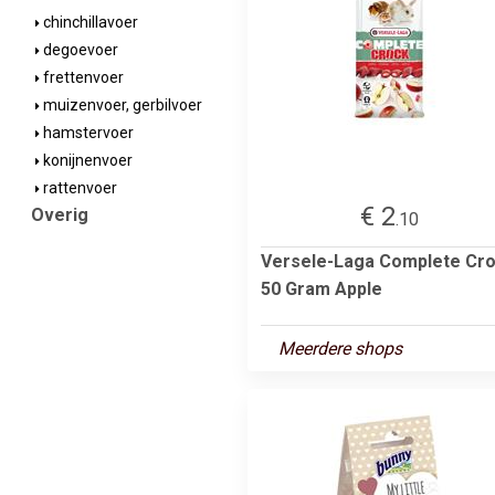
chinchillavoer
degoevoer
frettenvoer
muizenvoer, gerbilvoer
hamstervoer
konijnenvoer
rattenvoer
€ 2
Overig
.10
Versele-Laga Complete Cr
50 Gram Apple
Meerdere shops