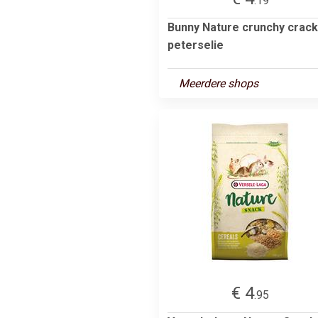
.19
Bunny Nature crunchy crac
peterselie
Meerdere shops
€ 4
.95