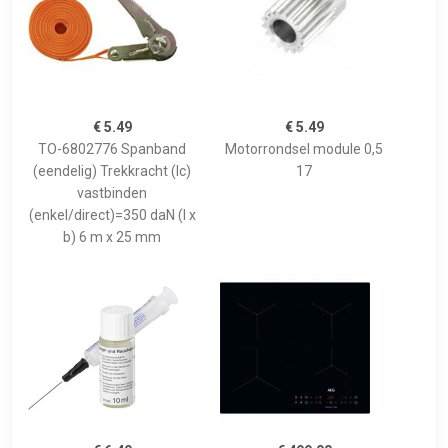
€ 5.49
€ 5.49
TO-6802776 Spanband
Motorrondsel module 0,5
(eendelig) Trekkracht (lc)
17
vastbinden
(enkel/direct)=350 daN (l x
b) 6 m x 25 mm