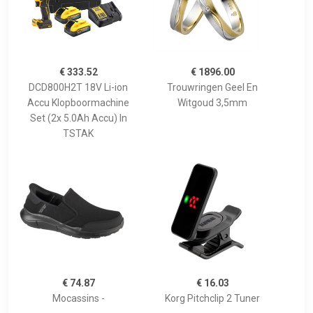
€ 333.52
€ 1896.00
DCD800H2T 18V Li-ion
Trouwringen Geel En
Accu Klopboormachine
Witgoud 3,5mm
Set (2x 5.0Ah Accu) In
TSTAK
€ 74.87
€ 16.03
Mocassins -
Korg Pitchclip 2 Tuner