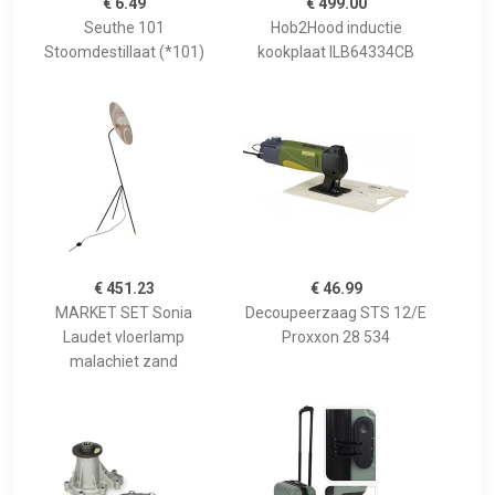
€ 6.49
€ 499.00
Seuthe 101
Hob2Hood inductie
Stoomdestillaat (*101)
kookplaat ILB64334CB
€ 451.23
€ 46.99
MARKET SET Sonia
Decoupeerzaag STS 12/E
Laudet vloerlamp
Proxxon 28 534
malachiet zand