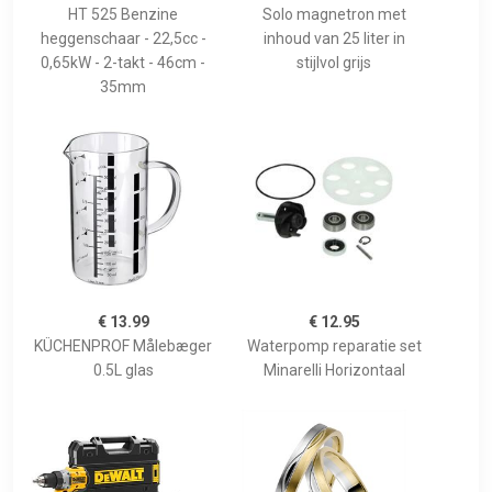
HT 525 Benzine
Solo magnetron met
heggenschaar - 22,5cc -
inhoud van 25 liter in
0,65kW - 2-takt - 46cm -
stijlvol grijs
35mm
€ 13.99
€ 12.95
KÜCHENPROF Målebæger
Waterpomp reparatie set
0.5L glas
Minarelli Horizontaal