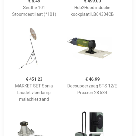
€ 6.49
€ 499.00
Seuthe 101
Hob2Hood inductie
Stoomdestillaat (*101)
kookplaat ILB64334CB
€ 451.23
€ 46.99
MARKET SET Sonia
Decoupeerzaag STS 12/E
Laudet vloerlamp
Proxxon 28 534
malachiet zand