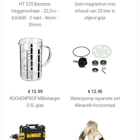
HT 525 Benzine
Solo magnetron met
heggenschaar - 22,5cc -
inhoud van 25 liter in
0,65kW - 2-takt - 46cm -
stijlvol grijs
35mm
€ 13.99
€ 12.95
KÜCHENPROF Målebæger
Waterpomp reparatie set
0.5L glas
Minarelli Horizontaal