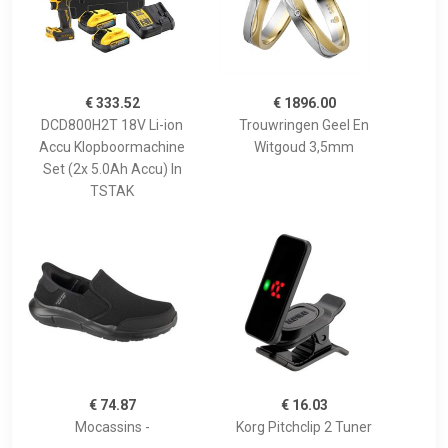
€ 333.52
€ 1896.00
DCD800H2T 18V Li-ion
Trouwringen Geel En
Accu Klopboormachine
Witgoud 3,5mm
Set (2x 5.0Ah Accu) In
TSTAK
€ 74.87
€ 16.03
Mocassins -
Korg Pitchclip 2 Tuner