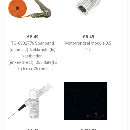
€ 5.49
€ 5.49
TO-6802776 Spanband
Motorrondsel module 0,5
(eendelig) Trekkracht (lc)
17
vastbinden
(enkel/direct)=350 daN (l x
b) 6 m x 25 mm