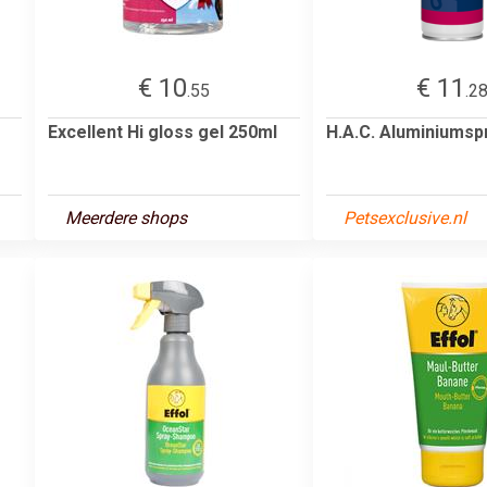
€ 10
€ 11
.55
.2
Excellent Hi gloss gel 250ml
H.A.C. Aluminiums
Meerdere shops
Petsexclusive.nl