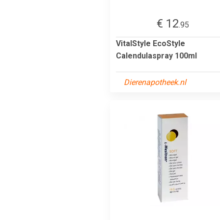
€ 12
.95
VitalStyle EcoStyle
Calendulaspray 100ml
Dierenapotheek.nl