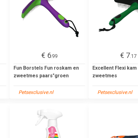
€ 6
€ 7
.99
.17
Fun Borstels Fun roskam en
Excellent Flexi kam
zweetmes paars"groen
zweetmes
Petsexclusive.nl
Petsexclusive.nl