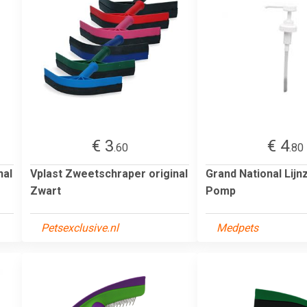
€ 3
€ 4
.60
.80
nal
Vplast Zweetschraper original
Grand National Lijn
Zwart
Pomp
Petsexclusive.nl
Medpets