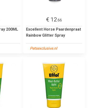
€ 12
8
.66
pray 200ML
Excellent Horse Paardenpraat
Rainbow Glitter Spray
Petsexclusive.nl