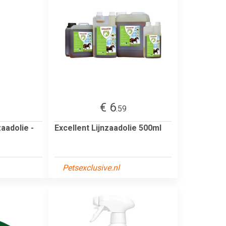
€ 6
.59
zaadolie -
Excellent Lijnzaadolie 500ml
Petsexclusive.nl