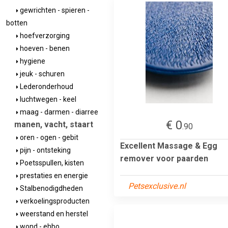
gewrichten - spieren -
botten
hoefverzorging
hoeven - benen
hygiene
jeuk - schuren
Lederonderhoud
luchtwegen - keel
maag - darmen - diarree
€ 0
manen, vacht, staart
.90
oren - ogen - gebit
Excellent Massage & Egg
pijn - ontsteking
remover voor paarden
Poetsspullen, kisten
prestaties en energie
Petsexclusive.nl
Stalbenodigdheden
verkoelingsproducten
weerstand en herstel
wond - ehbo