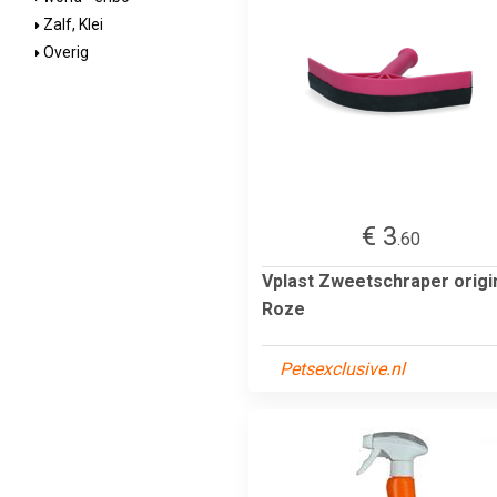
Zalf, Klei
Overig
€ 3
.60
Vplast Zweetschraper origi
Roze
Petsexclusive.nl