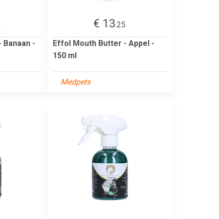
€ 13
0
.25
- Banaan -
Effol Mouth Butter - Appel -
150 ml
Medpets