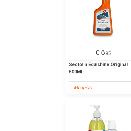
€ 6
.95
Sectolin Equishine Original
500ML
Medpets