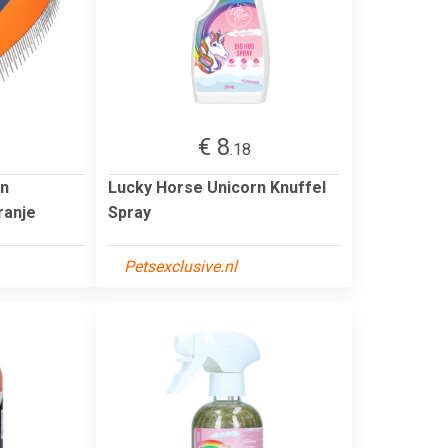
€ 8
.18
en
Lucky Horse Unicorn Knuffel
ranje
Spray
Petsexclusive.nl