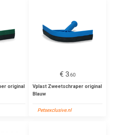
€ 3
.60
er original
Vplast Zweetschraper original
Blauw
Petsexclusive.nl