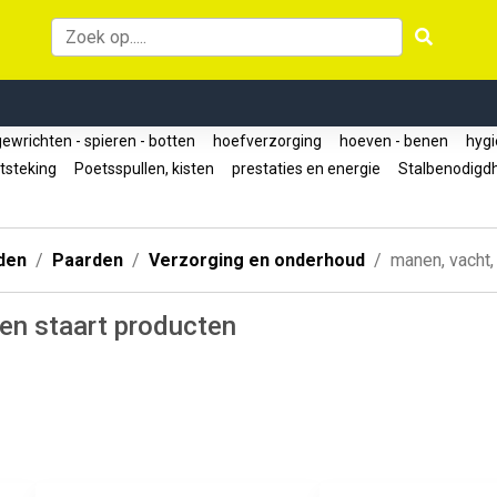
ewrichten - spieren - botten
hoefverzorging
hoeven - benen
hyg
ntsteking
Poetsspullen, kisten
prestaties en energie
Stalbenodig
den
Paarden
Verzorging en onderhoud
manen, vacht, 
en staart producten