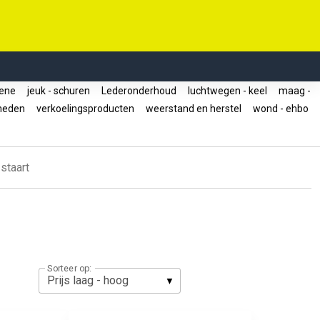
iene
jeuk - schuren
Lederonderhoud
luchtwegen - keel
maag -
dheden
verkoelingsproducten
weerstand en herstel
wond - ehbo
staart
Sorteer op: