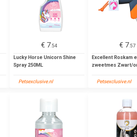
€ 7
€ 7
.54
.57
Lucky Horse Unicorn Shine
Excellent Roskam 
Spray 250ML
zweetmes Zwart/o
Petsexclusive.nl
Petsexclusive.nl