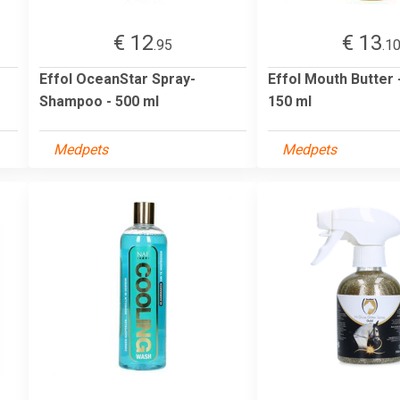
€ 12
€ 13
.95
.1
Effol OceanStar Spray-
Effol Mouth Butter 
Shampoo - 500 ml
150 ml
Medpets
Medpets