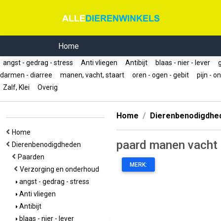
Home
angst - gedrag - stress
Anti vliegen
Antibijt
blaas - nier - lever
g
darmen - diarree
manen, vacht, staart
oren - ogen - gebit
pijn - o
Zalf, Klei
Overig
Home
Dierenbenodigdhe
Home
paard manen vacht 
Dierenbenodigdheden
Paarden
MERK:
Verzorging en onderhoud
angst - gedrag - stress
Anti vliegen
Antibijt
blaas - nier - lever