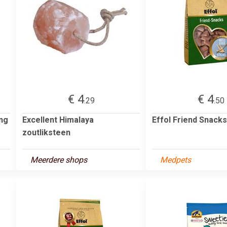
€ 4
€ 4
.29
.50
ing
Excellent Himalaya
Effol Friend Snack
zoutliksteen
Meerdere shops
Medpets