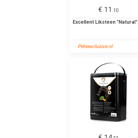
€ 11
.10
Excellent Liksteen "Natural"
Petsexclusive.nl
€ 14