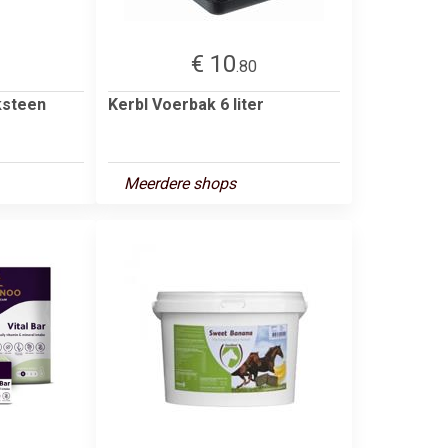
€ 10
1
.80
ksteen
Kerbl Voerbak 6 liter
Meerdere shops