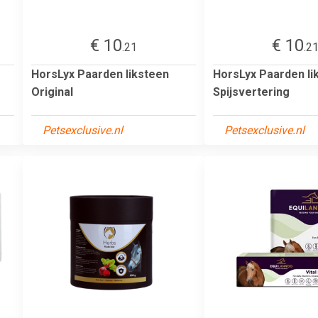
€ 10
€ 10
.21
.2
HorsLyx Paarden liksteen
HorsLyx Paarden li
Original
Spijsvertering
Petsexclusive.nl
Petsexclusive.nl