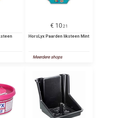
€ 10
1
.21
ksteen
HorsLyx Paarden liksteen Mint
Meerdere shops