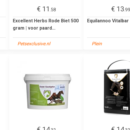
€ 11
€ 13
.58
.9
Excellent Herbs Rode Biet 500
Equilannoo Vitalbar
gram | voor paard...
Petsexclusive.nl
Plein
€ 14
€ 14