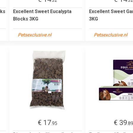
.32
.3
cks
Excellent Sweet Eucalypta
Excellent Sweet Gar
Blocks 3KG
3KG
Petsexclusive.nl
Petsexclusive.nl
€ 17
€ 39
.95
.8