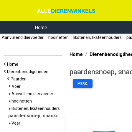
Home
Aanvullend diervoeder
hooinetten
likstenen, liksteenhouders
paa
Home
Dierenbenodigdhe
Home
paardensnoep, sna
Dierenbenodigdheden
Paarden
MERK:
Voer
Aanvullend diervoeder
hooinetten
likstenen, liksteenhouders
paardensnoep, snacks
Voer