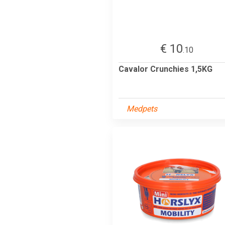
€ 10
.10
Cavalor Crunchies 1,5KG
Medpets