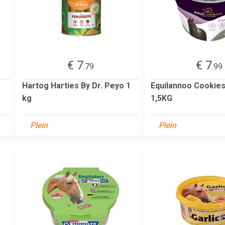
€ 7
€ 7
.79
.99
Hartog Harties By Dr. Peyo 1
Equilannoo Cookies
kg
1,5KG
Plein
Plein