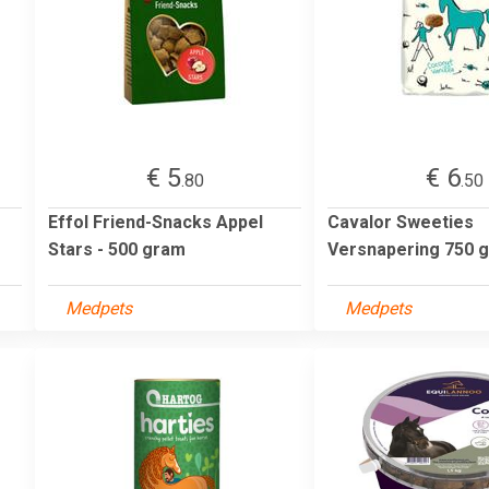
€ 5
€ 6
.80
.50
Effol Friend-Snacks Appel
Cavalor Sweeties
Stars - 500 gram
Versnapering 750 
Medpets
Medpets