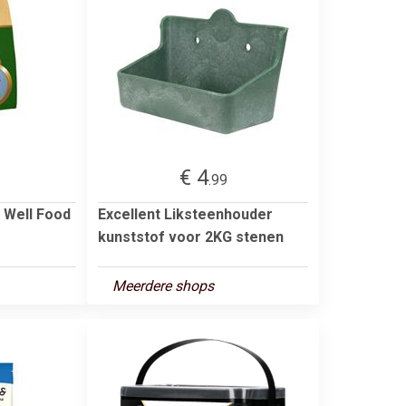
€ 4
.99
s Well Food
Excellent Liksteenhouder
kunststof voor 2KG stenen
Meerdere shops