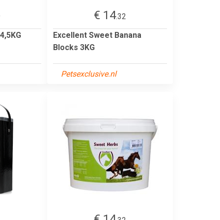
€ 14
9
.32
 4,5KG
Excellent Sweet Banana
Blocks 3KG
Petsexclusive.nl
€ 14