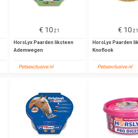
€ 10
€ 10
.21
.2
HorsLyx Paarden liksteen
HorsLyx Paarden li
Ademwegen
Knoflook
Petsexclusive.nl
Petsexclusive.nl