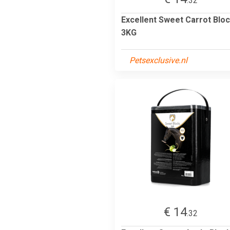
.32
Excellent Sweet Carrot Blo
3KG
Petsexclusive.nl
€ 14
.32