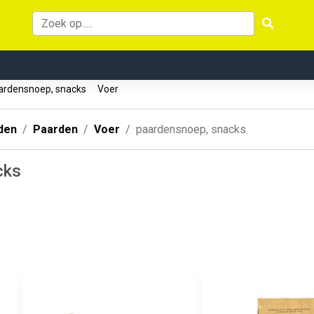
rdensnoep, snacks
Voer
den
Paarden
Voer
paardensnoep, snacks
cks