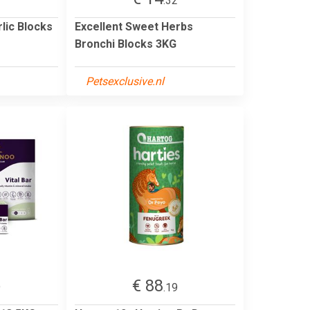
2
.32
lic Blocks
Excellent Sweet Herbs
Bronchi Blocks 3KG
Petsexclusive.nl
€ 88
9
.19