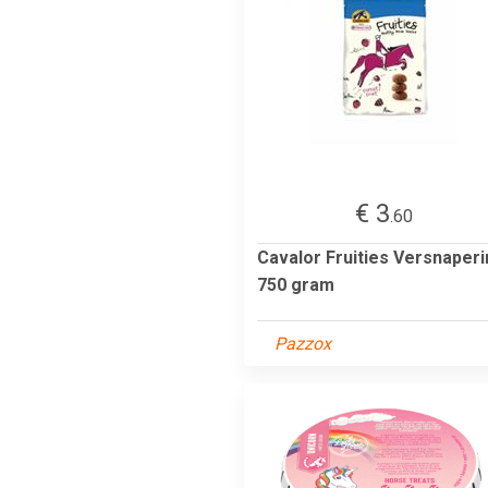
€ 3
.60
Cavalor Fruities Versnaper
750 gram
Pazzox