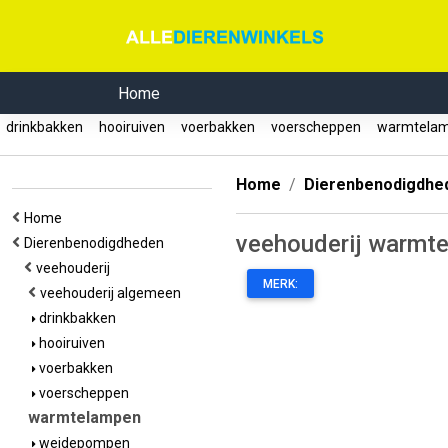
Home
drinkbakken
hooiruiven
voerbakken
voerscheppen
warmtela
Home
Dierenbenodigdhe
Home
veehouderij warmt
Dierenbenodigdheden
veehouderij
MERK:
veehouderij algemeen
drinkbakken
hooiruiven
voerbakken
voerscheppen
warmtelampen
weidepompen