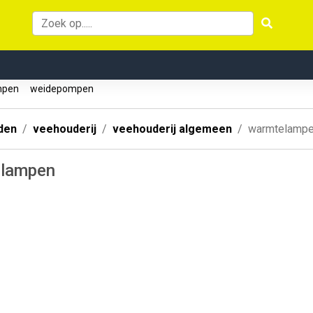
mpen
weidepompen
den
veehouderij
veehouderij algemeen
warmtelamp
elampen