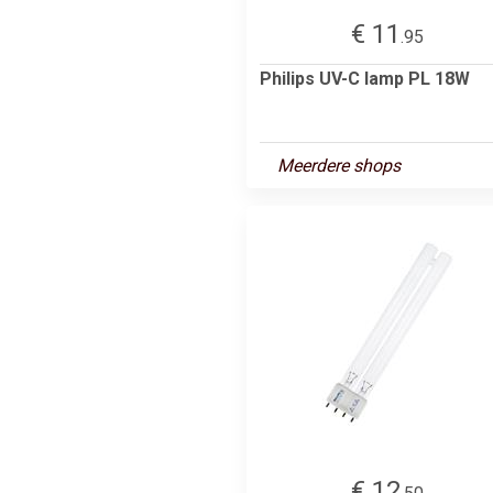
€ 11
.95
Philips UV-C lamp PL 18W
Meerdere shops
€ 12