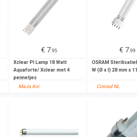
€ 7
€ 7
.95
.99
Xclear Pl Lamp 18 Watt
OSRAM Sterilisatie
Aquaforte/ Xclear met 4
W (Ø x l) 28 mm x 1
pennetjes
MaJa Koi
Conrad NL