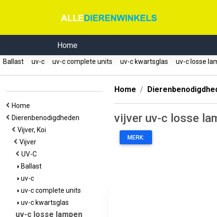
Home
Ballast
uv-c
uv-c complete units
uv-c kwartsglas
uv-c losse l
Home
Dierenbenodigdhe
Home
vijver uv-c losse l
Dierenbenodigdheden
Vijver, Koi
MERK:
Vijver
UV-C
Ballast
uv-c
uv-c complete units
uv-c kwartsglas
uv-c losse lampen