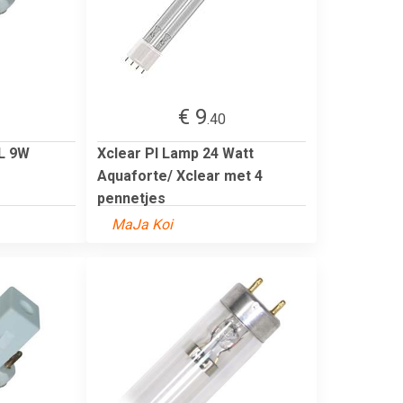
€ 9
.40
PL 9W
Xclear Pl Lamp 24 Watt
Aquaforte/ Xclear met 4
pennetjes
MaJa Koi