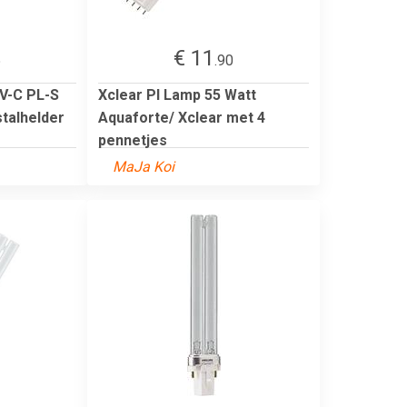
€ 11
5
.90
UV-C PL-S
Xclear Pl Lamp 55 Watt
stalhelder
Aquaforte/ Xclear met 4
pennetjes
MaJa Koi