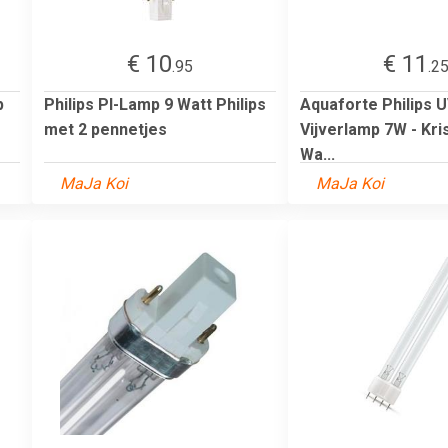
€ 10
€ 11
.95
.2
p
Philips Pl-Lamp 9 Watt Philips
Aquaforte Philips 
met 2 pennetjes
Vijverlamp 7W - Kri
Wa...
MaJa Koi
MaJa Koi