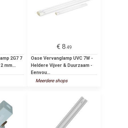
€ 8
.49
lamp 2G7 7
Oase Vervanglamp UVC 7W -
12 mm...
Heldere Vijver & Duurzaam -
Eenvou...
Meerdere shops