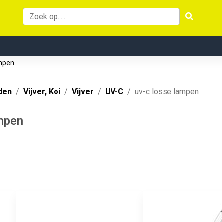
ampen
den
Vijver, Koi
Vijver
UV-C
uv-c losse lampen
ampen