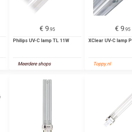
€ 9
€ 9
.95
.95
Philips UV-C lamp TL 11W
XClear UV-C lamp 
Meerdere shops
Toppy.nl