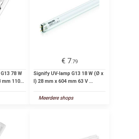
€ 7
.79
 G13 78 W
Signify UV-lamp G13 18 W (Ø x
8 mm 110...
l) 28 mm x 604 mm 63 V ...
Meerdere shops