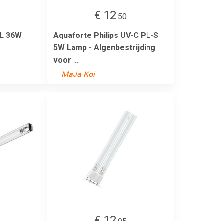
€ 12
5
.50
PL 36W
Aquaforte Philips UV-C PL-S
5W Lamp - Algenbestrijding
voor ...
MaJa Koi
€ 12