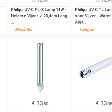
.85
.9
Philips UV-C PL-S Lamp 11W -
Philips UV-C TL La
Heldere Vijver ✓ 23,4cm Lang
voor Vijver - Water
...
Alge...
MaJa Koi
Toppy.nl
€ 13
€ 13
.50
.9