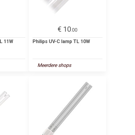
€ 10
.00
PL 11W
Philips UV-C lamp TL 10W
Meerdere shops