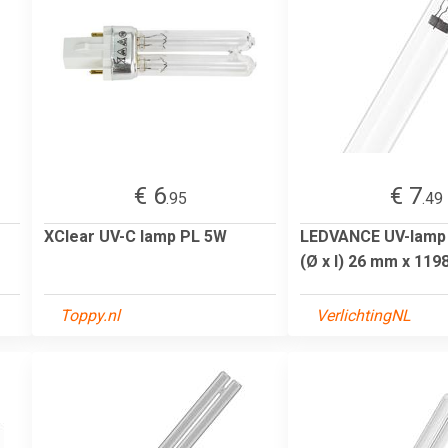
€ 6
€ 7
.95
.49
XClear UV-C lamp PL 5W
LEDVANCE UV-lamp
(Ø x l) 26 mm x 119
Toppy.nl
VerlichtingNL