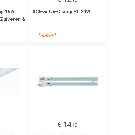
5
.95
mp 16W
XClear UV-C lamp PL 24W
 Zuiveren &
Toppy.nl
€ 14
5
.10