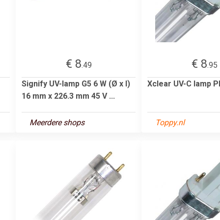
€ 8
€ 8
.49
.95
Signify UV-lamp G5 6 W (Ø x l)
Xclear UV-C lamp 
16 mm x 226.3 mm 45 V ...
Meerdere shops
Toppy.nl