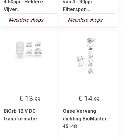
4 60ppi - Heldere
van 4 - 30ppi
Vijver...
Filterspon...
Meerdere shops
Meerdere shops
€ 13.
€ 14.
99
99
BiOrb 12 V DC
Oase Vervang
transformator
dichting BioMaster -
45148