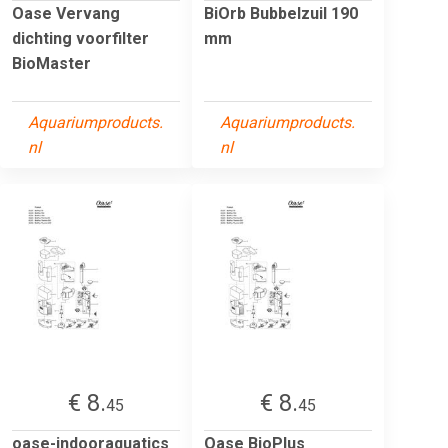
Oase Vervang
BiOrb Bubbelzuil 190
dichting voorfilter
mm
BioMaster
Aquariumproducts.
Aquariumproducts.
nl
nl
€ 8.
€ 8.
45
45
oase-indooraquatics
Oase BioPlus