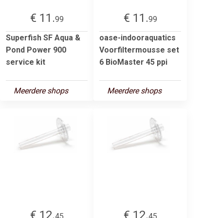
€ 11.
€ 11.
99
99
Superfish SF Aqua &
oase-indooraquatics
Pond Power 900
Voorfiltermousse set
service kit
6 BioMaster 45 ppi
Meerdere shops
Meerdere shops
€ 12.
€ 12.
45
45