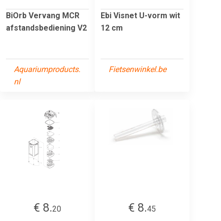
BiOrb Vervang MCR
Ebi Visnet U-vorm wit
afstandsbediening V2
12 cm
Aquariumproducts.
Fietsenwinkel.be
nl
€ 8.
€ 8.
20
45