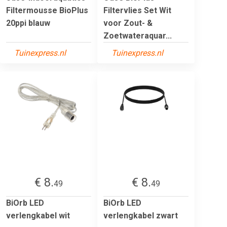
Filtermousse BioPlus
Filtervlies Set Wit
20ppi blauw
voor Zout- &
Zoetwateraquar...
Tuinexpress.nl
Tuinexpress.nl
€ 8.
€ 8.
49
49
BiOrb LED
BiOrb LED
verlengkabel wit
verlengkabel zwart