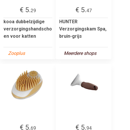
€ 5.
€ 5.
29
47
kooa dubbelzijdige
HUNTER
verzorgingshandscho
Verzorgingskam Spa,
en voor katten
bruin-grijs
Zooplus
Meerdere shops
€ 5.
€ 5.
69
94