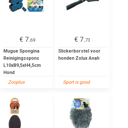
€ 7.
€ 7.
69
73
Mugue Spongina
Slickerborstel voor
Reinigingsspons
honden Zolux Anah
L10xB9,5xH4,5cm
Hond
Zooplus
Sport is good