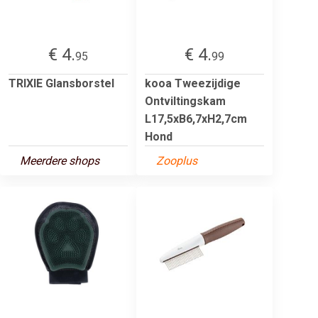
€ 4.
€ 4.
95
99
TRIXIE Glansborstel
kooa Tweezijdige
Ontviltingskam
L17,5xB6,7xH2,7cm
Hond
Meerdere shops
Zooplus