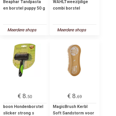
Beaphar Tandpasta
WAHLTweezijdige
en borstel puppy 50 g
combi borstel
Meerdere shops
Meerdere shops
€ 8.
€ 8.
50
69
boon Hondenborstel
MagicBrush Kerbl
slicker strong s
Soft Sandstorm voor