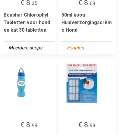
€ 8.
€ 8.
35
69
Beaphar Chlorophyl
50ml kooa
Tabletten voor hond
Huidverzorgingscrèm
en kat 30 tabletten
e Hond
Meerdere shops
Zooplus
€ 8.
€ 8.
99
99