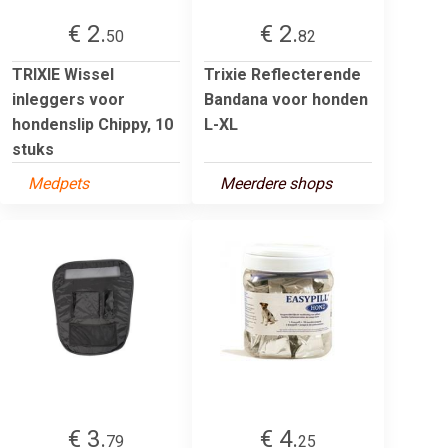
€ 2.
€ 2.
50
82
TRIXIE Wissel
Trixie Reflecterende
inleggers voor
Bandana voor honden
hondenslip Chippy, 10
L-XL
stuks
Medpets
Meerdere shops
€ 3.
€ 4.
79
25